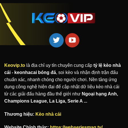
Nhất
Các
Bí
Quyết
Cá
Độ
Dễ
Thắng
Lớn
Keovip.to
là địa chỉ uy tín chuyên cung cấp
tỷ lệ kèo nhà
cái - keonhacai bóng đá
, soi kèo và nhận định trận đấu
chuẩn xác, nhanh chóng cho người chơi. Nền tảng ứng
dụng công nghệ hiện đại để cập nhật dữ liệu kèo nhà cái
từ các giải đấu hàng đầu thế giới như
Ngoại hạng Anh,
Champions League, La Liga, Serie A ...
Thương hiệu:
Kèo nhà cái
Website Chính thức:
https://webseriesmag.tv/