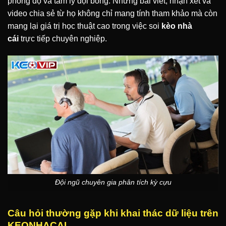
phong độ và tâm lý đội bóng. Những bài viết, nhận xét và
video chia sẻ từ họ không chỉ mang tính tham khảo mà còn
mang lại giá trị học thuật cao trong việc soi
kèo nhà
cái
trực tiếp chuyên nghiệp.
Đội ngũ chuyên gia phân tích kỳ cựu
Câu hỏi thường gặp khi khai thác dữ liệu trên
KEONHACAI