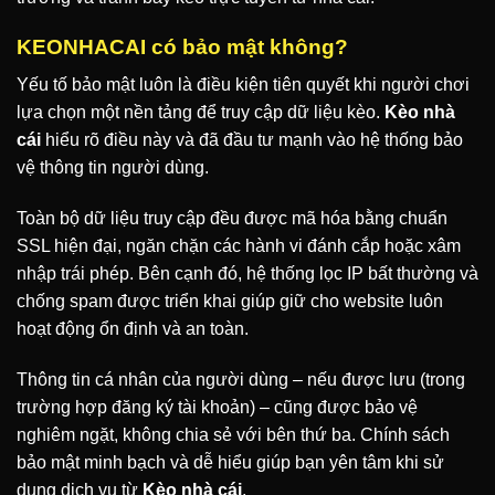
KEONHACAI có bảo mật không?
Yếu tố bảo mật luôn là điều kiện tiên quyết khi người chơi
lựa chọn một nền tảng để truy cập dữ liệu kèo.
Kèo nhà
cái
hiểu rõ điều này và đã đầu tư mạnh vào hệ thống bảo
vệ thông tin người dùng.
Toàn bộ dữ liệu truy cập đều được mã hóa bằng chuẩn
SSL hiện đại, ngăn chặn các hành vi đánh cắp hoặc xâm
nhập trái phép. Bên cạnh đó, hệ thống lọc IP bất thường và
chống spam được triển khai giúp giữ cho website luôn
hoạt động ổn định và an toàn.
Thông tin cá nhân của người dùng – nếu được lưu (trong
trường hợp đăng ký tài khoản) – cũng được bảo vệ
nghiêm ngặt, không chia sẻ với bên thứ ba. Chính sách
bảo mật minh bạch và dễ hiểu giúp bạn yên tâm khi sử
dụng dịch vụ từ
Kèo nhà cái
.