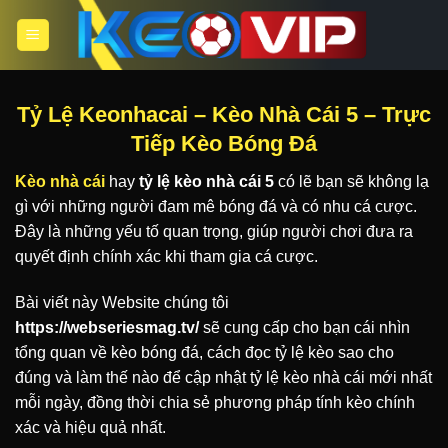
Bỏ
qua
nội
dung
Tỷ Lệ Keonhacai – Kèo Nhà Cái 5 – Trực
Tiếp Kèo Bóng Đá
Kèo nhà cái
hay
tỷ lệ kèo nhà cái 5
có lẽ bạn sẽ không lạ
gì với những người đam mê bóng đá và có nhu cá cược.
Đây là những yếu tố quan trọng, giúp người chơi đưa ra
quyết định chính xác khi tham gia cá cược.
Bài viết này Website chúng tôi
https://webseriesmag.tv/
sẽ cung cấp cho bạn cái nhìn
tổng quan về kèo bóng đá, cách đọc tỷ lệ kèo sao cho
đúng và làm thế nào để cập nhật tỷ lệ kèo nhà cái mới nhất
mỗi ngày, đồng thời chia sẻ phương pháp tính kèo chính
xác và hiệu quả nhất.