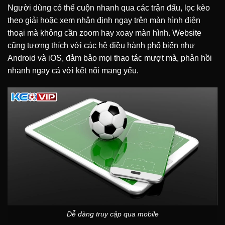
Người dùng có thể cuộn nhanh qua các trận đấu, lọc kèo
theo giải hoặc xem nhận định ngay trên màn hình điện
thoại mà không cần zoom hay xoay màn hình. Website
cũng tương thích với các hệ điều hành phổ biến như
Android và iOS, đảm bảo mọi thao tác mượt mà, phản hồi
nhanh ngay cả với kết nối mạng yếu.
Dễ dàng truy cập qua mobile